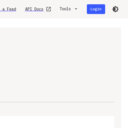
Tools
 a Feed
API Docs
Login