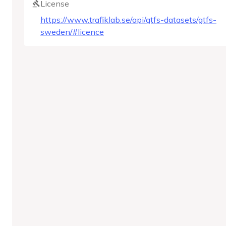
License
https://www.trafiklab.se/api/gtfs-datasets/gtfs-
sweden/#licence