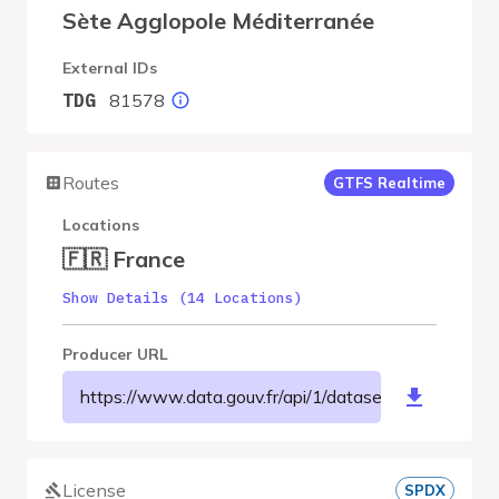
Sète Agglopole Méditerranée
External IDs
81578
TDG
Routes
GTFS Realtime
Locations
🇫🇷 France
Show Details (14 Locations)
Producer URL
https://www.data.gouv.fr/api/1/datasets/r/a41c89
License
SPDX