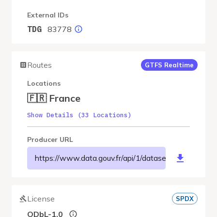
External IDs
83778
TDG
Routes
GTFS Realtime
Locations
🇫🇷 France
Show Details (33 Locations)
Producer URL
https://www.data.gouv.fr/api/1/datasets/r/5b1a9b
License
SPDX
ODbL-1.0