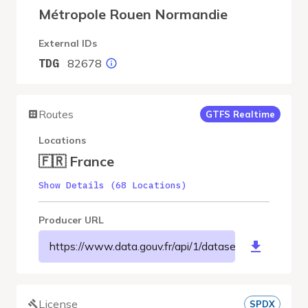
Métropole Rouen Normandie
External IDs
82678
TDG
Routes
GTFS Realtime
Locations
🇫🇷 France
Show Details (68 Locations)
Producer URL
https://www.data.gouv.fr/api/1/datasets/r/178700
License
SPDX