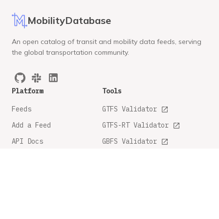
MobilityDatabase
An open catalog of transit and mobility data feeds, serving
the global transportation community.
Platform
Tools
Feeds
GTFS Validator
Add a Feed
GTFS-RT Validator
API Docs
GBFS Validator
GTFS Feature Tracker
Company
Legal
About
Privacy Policy
FAQ
Terms and Conditions