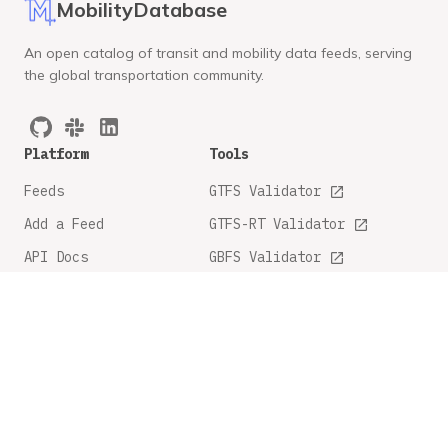
MobilityDatabase
An open catalog of transit and mobility data feeds, serving
the global transportation community.
Platform
Tools
Feeds
GTFS Validator
Add a Feed
GTFS-RT Validator
API Docs
GBFS Validator
GTFS Feature Tracker
Company
Legal
About
Privacy Policy
FAQ
Terms and Conditions
Contact Us