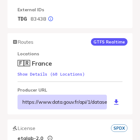
External IDs
83438
TDG
Routes
GTFS Realtime
Locations
🇫🇷 France
Show Details (68 Locations)
Producer URL
https://www.data.gouv.fr/api/1/datasets/r/773f52
License
SPDX
etalab-2.0