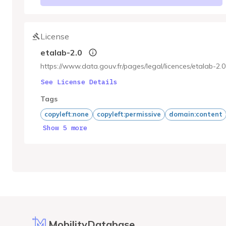
License
etalab-2.0
https://www.data.gouv.fr/pages/legal/licences/etalab-2.0
See License Details
Tags
copyleft:none
copyleft:permissive
domain:content
Show 5 more
MobilityDatabase