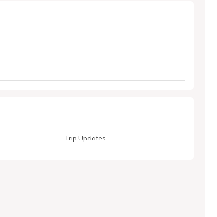
Trip Updates
TAzhw4DSPz6zeGc4c5eW0LhwztcGv4-vpzP4U