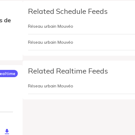
Related Schedule Feeds
s de
Réseau urbain Mouvéo
Réseau urbain Mouvéo
Related Realtime Feeds
ealtime
Réseau urbain Mouvéo
e/mouveo-saint-omer-gtfs-rt-vehicle-position?token=xdgqKB