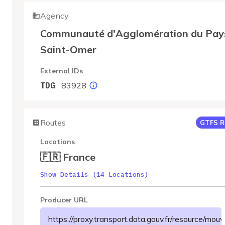
Agency
Communauté d'Agglomération du Pay
Saint-Omer
External IDs
83928
TDG
Routes
GTFS R
Locations
🇫🇷 France
Show Details (14 Locations)
Producer URL
https://proxy.transport.data.gouv.fr/resourc